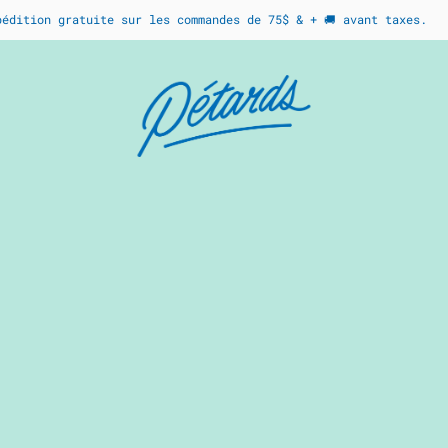
pédition gratuite sur les commandes de 75$ & + 🚚 avant taxes.